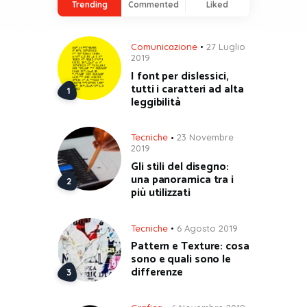
Trending
Commented
Liked
Comunicazione
27 Luglio
2019
I font per dislessici,
tutti i caratteri ad alta
leggibilità
Tecniche
23 Novembre
2019
Gli stili del disegno:
una panoramica tra i
più utilizzati
Tecniche
6 Agosto 2019
Pattern e Texture: cosa
sono e quali sono le
differenze