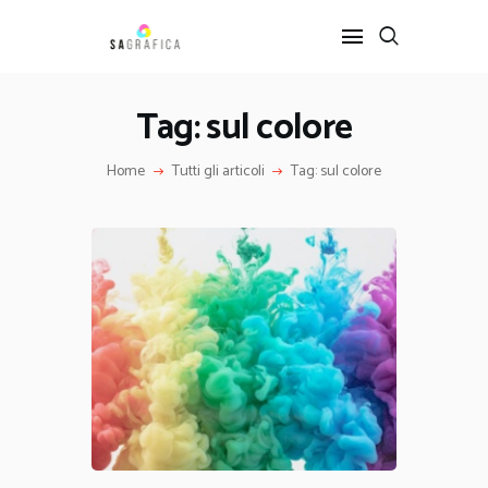
Tag: sul colore
HOME
Home
Tutti gli articoli
Tag: sul colore
GRAFICA
ARTE
INTERIOR DESIGN
SERVIZI
CONTATTI