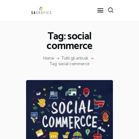
Tag: social
commerce
HOME
GRAFICA
Home
Tutti gli articoli
ARTE
Tag: social commerce
INTERIOR DESIGN
SERVIZI
CONTATTI