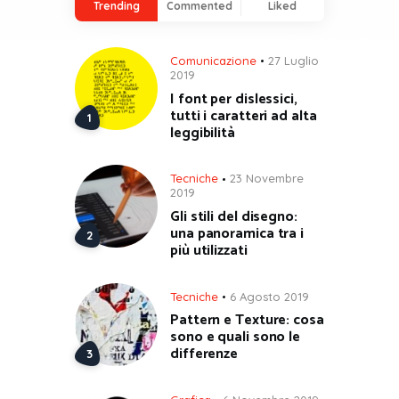
Trending
Commented
Liked
Comunicazione
27 Luglio
2019
I font per dislessici,
tutti i caratteri ad alta
leggibilità
Tecniche
23 Novembre
2019
Gli stili del disegno:
una panoramica tra i
più utilizzati
Tecniche
6 Agosto 2019
Pattern e Texture: cosa
sono e quali sono le
differenze