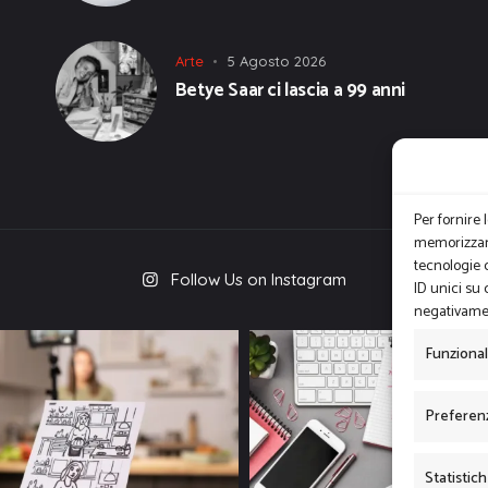
Arte
5 Agosto 2026
Betye Saar ci lascia a 99 anni
Per fornire 
memorizzare
tecnologie 
Follow Us on Instagram
ID unici su 
negativamen
Funziona
Preferen
Statistic