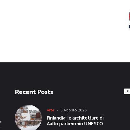
Recent Posts
Arte
6 Agosto 2026
Finlandia: le architetture di
he
Aalto partimonio UNESCO
i