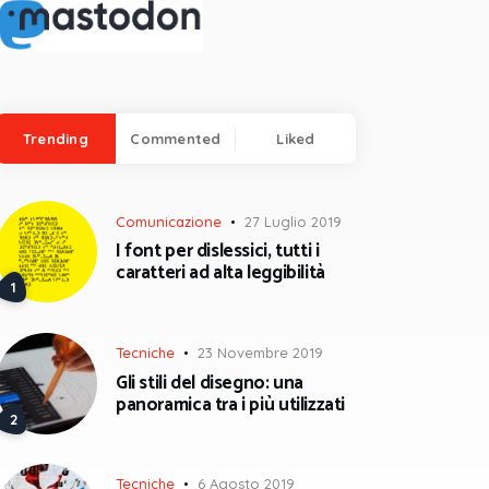
Trending
Commented
Liked
Comunicazione
27 Luglio 2019
I font per dislessici, tutti i
caratteri ad alta leggibilità
Tecniche
23 Novembre 2019
Gli stili del disegno: una
panoramica tra i più utilizzati
Tecniche
6 Agosto 2019