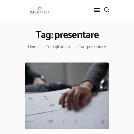
Tag: presentare
HOME
Home
Tutti gli articoli
Tag: presentare
GRAFICA
ARTE
INTERIOR DESIGN
SERVIZI
CONTATTI