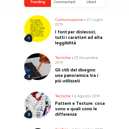
Trending
Commented
Liked
Comunicazione
27 Luglio
2019
I font per dislessici,
tutti i caratteri ad alta
leggibilità
Tecniche
23 Novembre
2019
Gli stili del disegno:
una panoramica tra i
più utilizzati
Tecniche
6 Agosto 2019
Pattern e Texture: cosa
sono e quali sono le
differenze