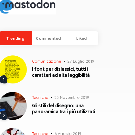
Trending
Commented
Liked
Comunicazione
27 Luglio 2019
I font per dislessici, tutti i
caratteri ad alta leggibilità
Tecniche
23 Novembre 2019
Gli stili del disegno: una
panoramica tra i più utilizzati
Tecniche
6 Agosto 2019