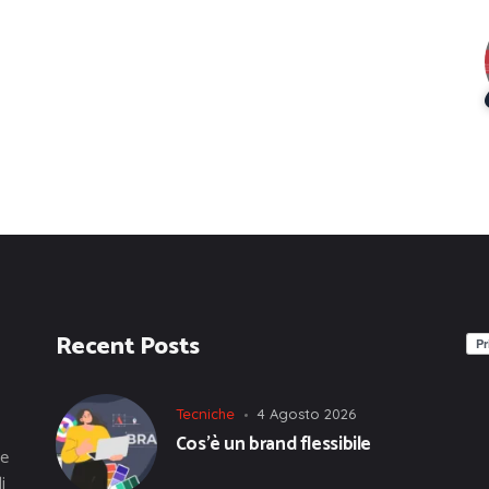
Recent Posts
Tecniche
4 Agosto 2026
Cos’è un brand flessibile
he
i