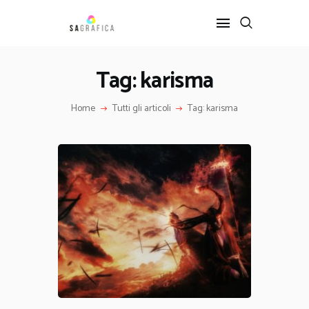
Tag: karisma
HOME
Home
Tutti gli articoli
Tag: karisma
GRAFICA
ARTE
INTERIOR DESIGN
SERVIZI
CONTATTI