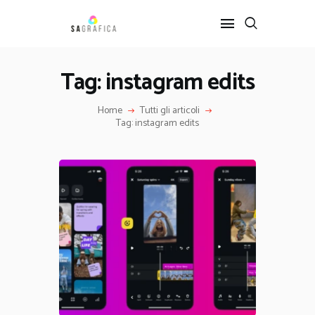
Tag: instagram edits
HOME
Home
Tutti gli articoli
GRAFICA
Tag: instagram edits
ARTE
INTERIOR DESIGN
SERVIZI
CONTATTI