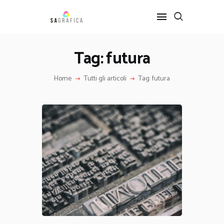
Tag: futura
HOME
Home
Tutti gli articoli
Tag: futura
GRAFICA
ARTE
INTERIOR DESIGN
SERVIZI
CONTATTI