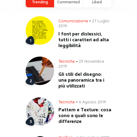
Trending
Commented
Liked
Comunicazione
27 Luglio
2019
I font per dislessici,
tutti i caratteri ad alta
leggibilità
Tecniche
23 Novembre
2019
Gli stili del disegno:
una panoramica tra i
più utilizzati
Tecniche
6 Agosto 2019
Pattern e Texture: cosa
sono e quali sono le
differenze