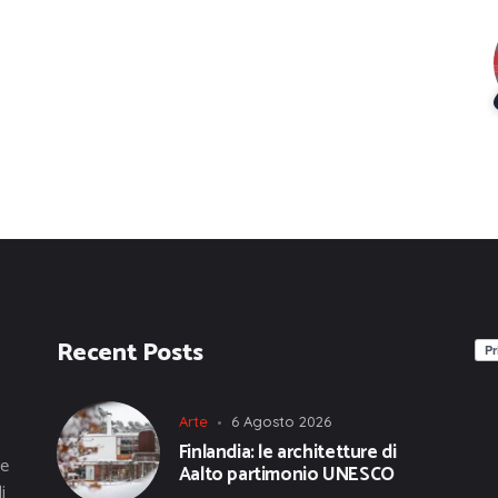
Recent Posts
Arte
6 Agosto 2026
Finlandia: le architetture di
he
Aalto partimonio UNESCO
i