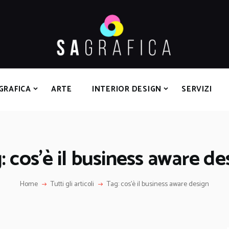
HOME
GRAFICA
ARTE
INTERIOR DESIGN
SERVIZI
GRAFICA
ARTE
INTERIOR DESIGN
SERVIZI
CONTATTI
: cos’è il business aware de
Home
Tutti gli articoli
Tag: cos’è il business aware design