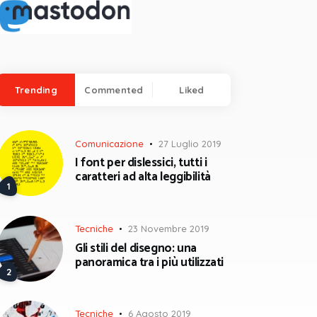
Trending
Commented
Liked
Comunicazione
27 Luglio 2019
I font per dislessici, tutti i
caratteri ad alta leggibilità
Tecniche
23 Novembre 2019
Gli stili del disegno: una
panoramica tra i più utilizzati
Tecniche
6 Agosto 2019