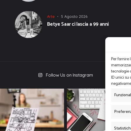
Arte
5 Agosto 2026
Betye Saar ci lascia a 99 anni
Per fornire 
memorizzare
tecnologie 
Follow Us on Instagram
ID unici su 
negativamen
Funziona
Preferen
Statistic