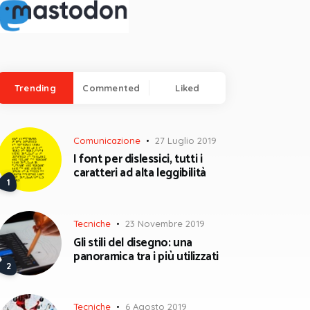
Trending
Commented
Liked
Comunicazione
27 Luglio 2019
I font per dislessici, tutti i
caratteri ad alta leggibilità
Tecniche
23 Novembre 2019
Gli stili del disegno: una
panoramica tra i più utilizzati
Tecniche
6 Agosto 2019