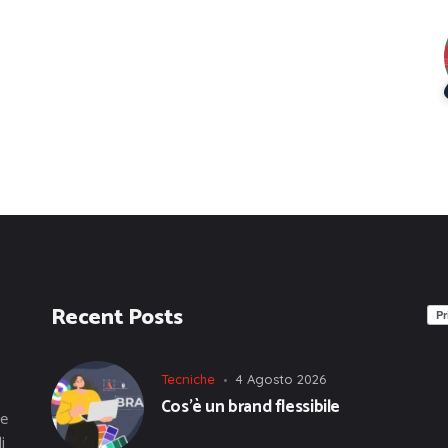
Recent Posts
Tecniche
4 Agosto 2026
Cos’è un brand flessibile
he
i