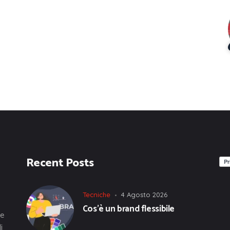
Recent Posts
Tecniche
4 Agosto 2026
Cos’è un brand flessibile
he
i