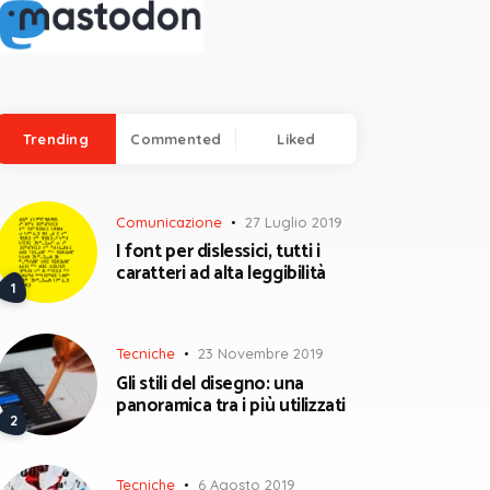
Trending
Commented
Liked
Comunicazione
27 Luglio 2019
I font per dislessici, tutti i
caratteri ad alta leggibilità
Tecniche
23 Novembre 2019
Gli stili del disegno: una
panoramica tra i più utilizzati
Tecniche
6 Agosto 2019