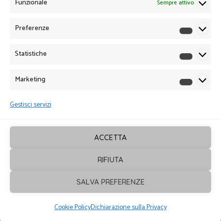
Funzionale
Sempre attivo
Preferenze
Preferen
Statistiche
Statistich
Marketing
Marketin
Gestisci servizi
ACCETTA
RIFIUTA
Sagrafica
© 2026. Tutti i diritti sono
SALVA PREFERENZE
riservati - Powered by
ENKEY
Cookie Policy
Dichiarazione sulla Privacy