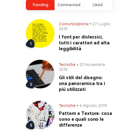
Trending
Commented
Liked
Comunicazione
27 Luglio
2019
I font per dislessici,
tutti i caratteri ad alta
leggibilità
Tecniche
23 Novembre
2019
Gli stili del disegno:
una panoramica tra i
più utilizzati
Tecniche
6 Agosto 2019
Pattern e Texture: cosa
sono e quali sono le
differenze