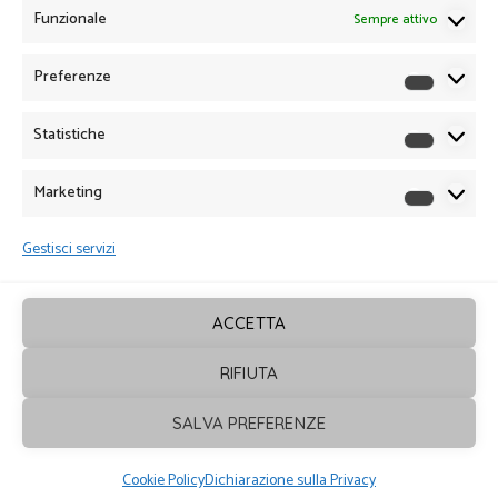
Funzionale
Sempre attivo
Preferenze
Preferen
Statistiche
Statistich
Marketing
Marketin
Gestisci servizi
ACCETTA
RIFIUTA
Sagrafica
© 2026. Tutti i diritti sono
SALVA PREFERENZE
riservati - Powered by
ENKEY
Cookie Policy
Dichiarazione sulla Privacy