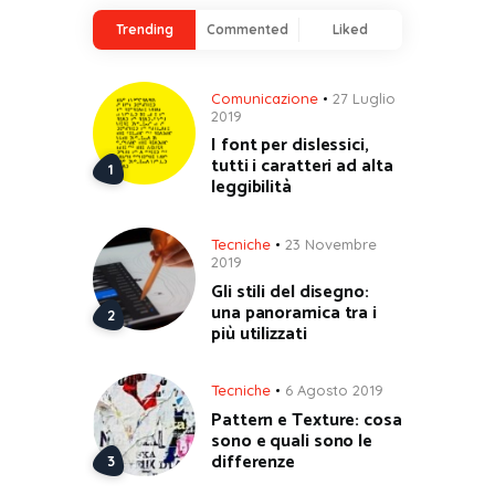
Trending
Commented
Liked
Comunicazione
27 Luglio
2019
I font per dislessici,
tutti i caratteri ad alta
leggibilità
Tecniche
23 Novembre
2019
Gli stili del disegno:
una panoramica tra i
più utilizzati
Tecniche
6 Agosto 2019
Pattern e Texture: cosa
sono e quali sono le
differenze