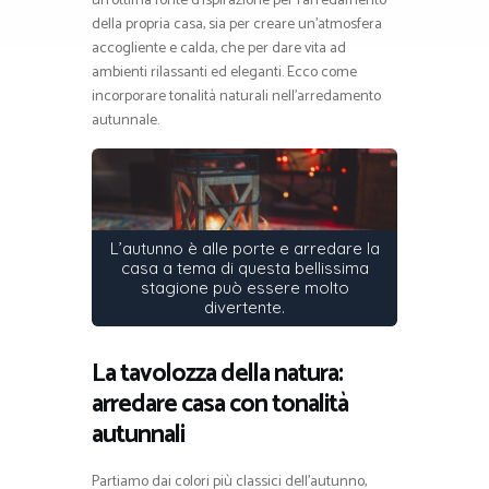
un’ottima fonte d’ispirazione per l’arredamento
della propria casa, sia per creare un’atmosfera
accogliente e calda, che per dare vita ad
ambienti rilassanti ed eleganti. Ecco come
incorporare tonalità naturali nell’arredamento
autunnale.
L’autunno è alle porte e arredare la
casa a tema di questa bellissima
stagione può essere molto
divertente.
La tavolozza della natura:
arredare casa con tonalità
autunnali
Partiamo dai colori più classici dell’autunno,