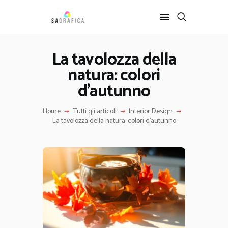
La tavolozza della
natura: colori
HOME
GRAFICA
d’autunno
ARTE
Home
Tutti gli articoli
Interior Design
INTERIOR DESIGN
La tavolozza della natura: colori d’autunno
SERVIZI
CONTATTI