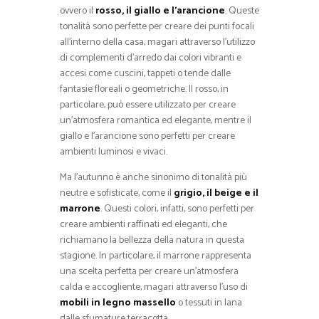
ovvero il
rosso, il giallo e l’arancione
. Queste
tonalità sono perfette per creare dei punti focali
all’interno della casa, magari attraverso l’utilizzo
di complementi d’arredo dai colori vibranti e
accesi come cuscini, tappeti o tende dalle
fantasie floreali o geometriche. Il rosso, in
particolare, può essere utilizzato per creare
un’atmosfera romantica ed elegante, mentre il
giallo e l’arancione sono perfetti per creare
ambienti luminosi e vivaci.
Ma l’autunno è anche sinonimo di tonalità più
neutre e sofisticate, come il
grigio, il beige e il
marrone
. Questi colori, infatti, sono perfetti per
creare ambienti raffinati ed eleganti, che
richiamano la bellezza della natura in questa
stagione. In particolare, il marrone rappresenta
una scelta perfetta per creare un’atmosfera
calda e accogliente, magari attraverso l’uso di
mobili in legno massello
o tessuti in lana
dalle sfumature terracotta.