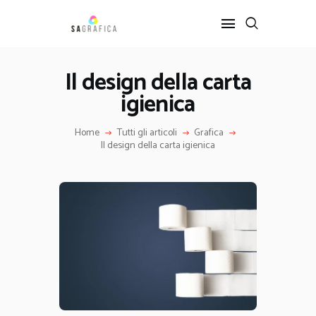
Il design della carta
igienica
HOME
GRAFICA
Home
Tutti gli articoli
Grafica
ARTE
Il design della carta igienica
INTERIOR DESIGN
SERVIZI
CONTATTI