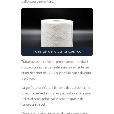
dello stesso inventore.
Il design della carta igienica
Tuttavia, i pattern veri e propri sono, in realtà, il
frutto di un’esigenza reale, nata solamente nei
primi decenni del ‘900, quando la carta diventò
a più veli.
La goffratura, infatti, è il nome di quei pattern e
disegni che vediamo stampati sulla carta e uno
dei suoi scopi principali è proprio quello di
tenere uniti i veli.
Oggi prendiamo un rotolo di carta e vediamo