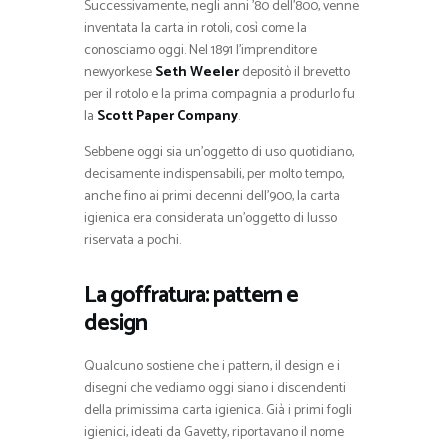
Successivamente, negli anni ’80 dell’800, venne
inventata la carta in rotoli, così come la
conosciamo oggi. Nel 1891 l’imprenditore
newyorkese
Seth Weeler
depositò il brevetto
per il rotolo e la prima compagnia a produrlo fu
la
Scott Paper Company
.
Sebbene oggi sia un’oggetto di uso quotidiano,
decisamente indispensabili, per molto tempo,
anche fino ai primi decenni dell’900, la carta
igienica era considerata un’oggetto di lusso
riservata a pochi.
La goffratura: pattern e
design
Qualcuno sostiene che i pattern, il design e i
disegni che vediamo oggi siano i discendenti
della primissima carta igienica. Già i primi fogli
igienici, ideati da Gavetty, riportavano il nome