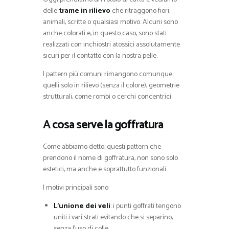
delle
trame in rilievo
che ritraggono fiori,
animali, scritte o qualsiasi motivo. Alcuni sono
anche colorati e, in questo caso, sono stati
realizzati con inchiostri atossici assolutamente
sicuri per il contatto con la nostra pelle.
I pattern più comuni rimangono comunque
quelli solo in rilievo (senza il colore), geometrie
strutturali, come rombi o cerchi concentrici.
A cosa serve la goffratura
Come abbiamo detto, questi pattern che
prendono il nome di goffratura, non sono solo
estetici, ma anche e soprattutto funzionali.
I motivi principali sono:
L’unione dei veli
: i punti goffrati tengono
uniti i vari strati evitando che si separino,
senza l’uso di colle.