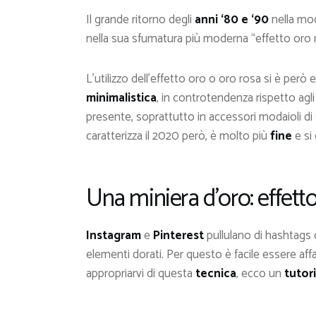
Il grande ritorno degli
anni ‘80 e ‘90
nella moda
nella sua sfumatura più moderna “effetto oro 
L’utilizzo dell’effetto oro o oro rosa si è però
minimalistica
, in controtendenza rispetto agli
presente, soprattutto in accessori modaioli di
caratterizza il 2020 però, è molto più
fine
e si 
Una miniera d’oro: effett
Instagram
e
Pinterest
pullulano di hashtags
elementi dorati. Per questo è facile essere aff
appropriarvi di questa
tecnica
, ecco un
tutori