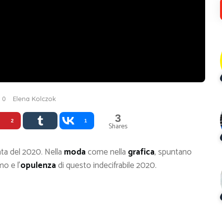
0
Elena Kolczok
3
2
1
Shares
a del 2020. Nella
moda
come nella
grafica
, spuntano
mo e l’
opulenza
di questo indecifrabile 2020.