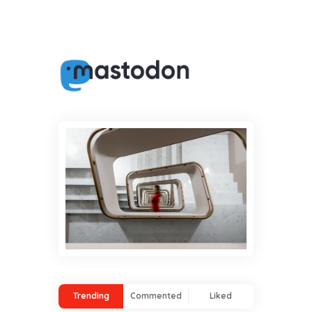
Trending
Commented
Liked