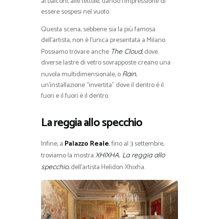
ai balconi, alle tettoie, dando l’impressione di
essere sospesi nel vuoto.
Questa scena, sebbene sia la più famosa
dell’artista, non è l’unica presentata a Milano.
Possiamo trovare anche
, dove
The Cloud
diverse lastre di vetro sovrapposte creano una
nuvola multidimensionale, o
,
Rain
un’installazione “invertita” dove il dentro è il
fuori e il fuori è il dentro.
La reggia allo specchio
Infine, a
Palazzo Reale
, fino al 3 settembre,
troviamo la mostra
XHIXHA. La reggia allo
, dell’artista Helidon Xhixha.
specchio