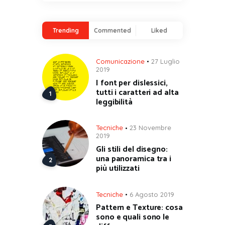
Trending
Commented
Liked
Comunicazione
27 Luglio
2019
I font per dislessici,
tutti i caratteri ad alta
leggibilità
Tecniche
23 Novembre
2019
Gli stili del disegno:
una panoramica tra i
più utilizzati
Tecniche
6 Agosto 2019
Pattern e Texture: cosa
sono e quali sono le