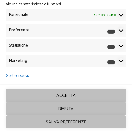
alcune caratteristiche e funzioni.
Funzionale
Sempre attivo
Preferenze
Preferen
Statistiche
Statistich
Marketing
Marketin
Gestisci servizi
ACCETTA
RIFIUTA
Sagrafica
© 2026. Tutti i diritti sono
SALVA PREFERENZE
riservati - Powered by
ENKEY