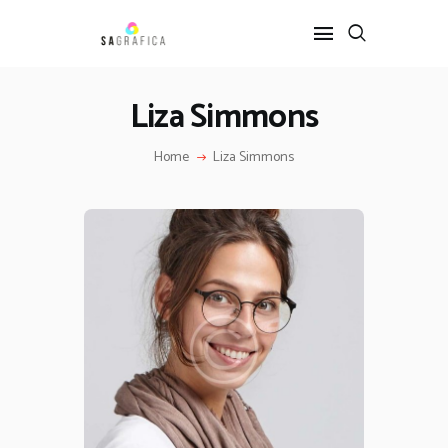
Liza Simmons
HOME
Home
Liza Simmons
GRAFICA
ARTE
INTERIOR DESIGN
SERVIZI
CONTATTI