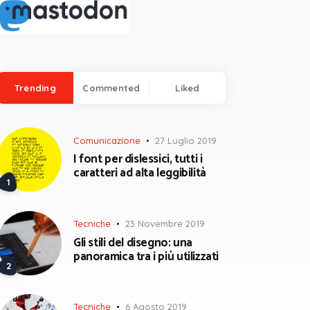
Trending
Commented
Liked
Comunicazione
27 Luglio 2019
I font per dislessici, tutti i
caratteri ad alta leggibilità
Tecniche
23 Novembre 2019
Gli stili del disegno: una
panoramica tra i più utilizzati
Tecniche
6 Agosto 2019