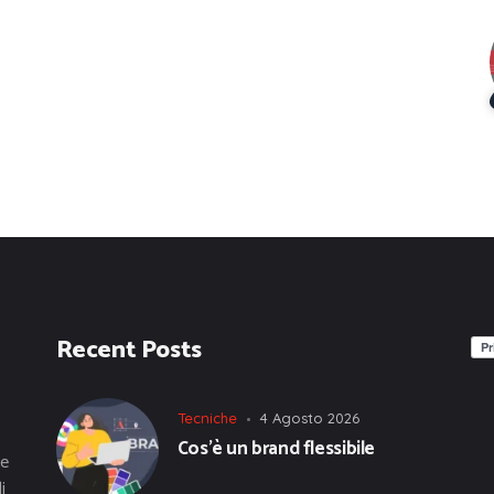
Recent Posts
Tecniche
4 Agosto 2026
Cos’è un brand flessibile
he
i