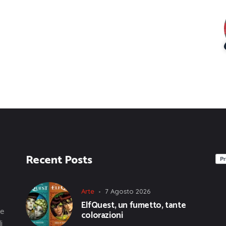
Recent Posts
Arte
7 Agosto 2026
ElfQuest, un fumetto, tante
he
colorazioni
i