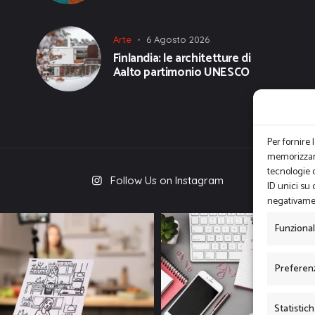
Arte
6 Agosto 2026
Finlandia: le architetture di
Aalto partimonio UNESCO
Per fornire 
memorizzare
tecnologie 
Follow Us on Instagram
ID unici su 
negativamen
Funziona
Preferen
Statistic