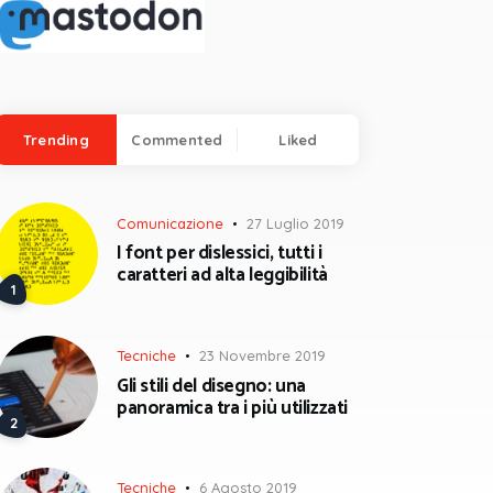
Trending
Commented
Liked
Comunicazione
27 Luglio 2019
I font per dislessici, tutti i
caratteri ad alta leggibilità
Tecniche
23 Novembre 2019
Gli stili del disegno: una
panoramica tra i più utilizzati
Tecniche
6 Agosto 2019