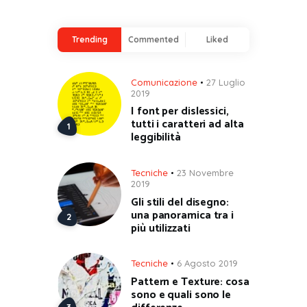
Trending
Commented
Liked
Comunicazione
27 Luglio
2019
I font per dislessici,
tutti i caratteri ad alta
leggibilità
Tecniche
23 Novembre
2019
Gli stili del disegno:
una panoramica tra i
più utilizzati
Tecniche
6 Agosto 2019
Pattern e Texture: cosa
sono e quali sono le