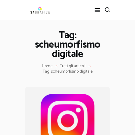
Tag:
scheumorfismo
HOME
GRAFICA
digitale
ARTE
Home
Tutti gli articoli
INTERIOR DESIGN
Tag: scheumorfismo digitale
SERVIZI
CONTATTI