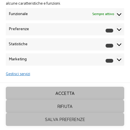
alcune caratteristiche e funzioni.
Funzionale
Sempre attivo
Preferenze
Preferen
Statistiche
Statistich
Marketing
Marketin
Gestisci servizi
ACCETTA
RIFIUTA
Sagrafica
© 2026. Tutti i diritti sono
SALVA PREFERENZE
riservati - Powered by
ENKEY