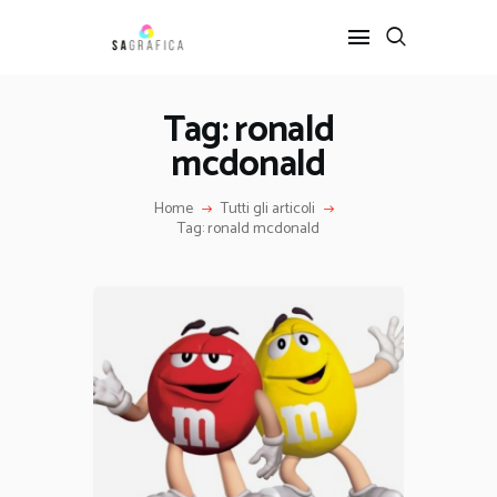
Tag: ronald
mcdonald
HOME
GRAFICA
Home
Tutti gli articoli
ARTE
Tag: ronald mcdonald
INTERIOR DESIGN
SERVIZI
CONTATTI