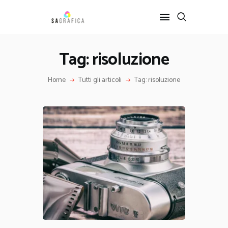
Tag: risoluzione
HOME
Home
Tutti gli articoli
Tag: risoluzione
GRAFICA
ARTE
INTERIOR DESIGN
SERVIZI
CONTATTI