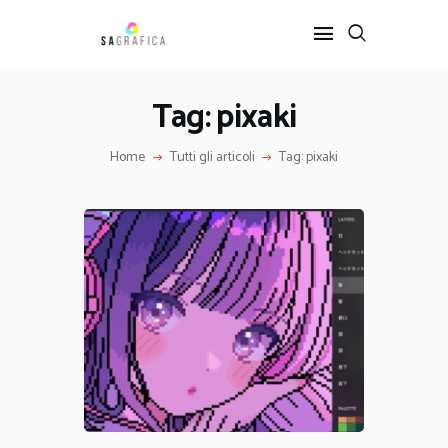
Tag: pixaki
HOME
Home
Tutti gli articoli
Tag: pixaki
GRAFICA
ARTE
INTERIOR DESIGN
SERVIZI
CONTATTI