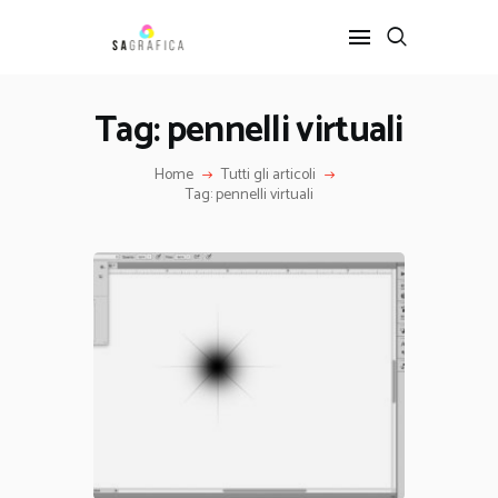
Tag: pennelli virtuali
HOME
Home
Tutti gli articoli
GRAFICA
Tag: pennelli virtuali
ARTE
INTERIOR DESIGN
SERVIZI
CONTATTI