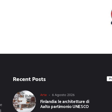
Recent Posts
Arte
6 Agosto 2026
Finlandia: le architetture di
he
Aalto partimonio UNESCO
i