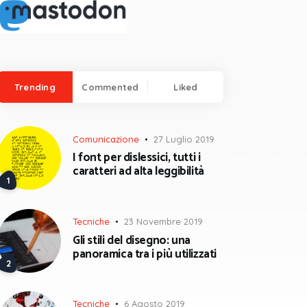
Trending
Commented
Liked
Comunicazione
27 Luglio 2019
I font per dislessici, tutti i
caratteri ad alta leggibilità
Tecniche
23 Novembre 2019
Gli stili del disegno: una
panoramica tra i più utilizzati
Tecniche
6 Agosto 2019