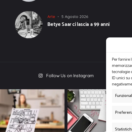
Arte
5 Agosto 2026
Betye Saar ci lascia a 99 anni
Per fornire 
memorizzare
tecnologie 
Follow Us on Instagram
ID unici su 
negativamen
Funziona
Preferen
Statistic