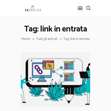
Tag: link in entrata
HOME
Home
Tutti gli articoli
Tag: link in entrata
GRAFICA
ARTE
INTERIOR DESIGN
SERVIZI
CONTATTI