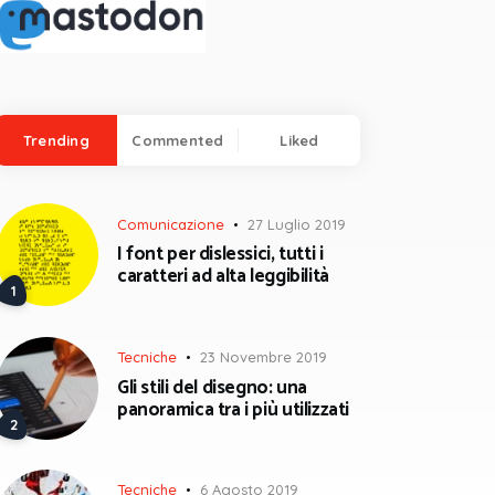
Trending
Commented
Liked
Comunicazione
27 Luglio 2019
I font per dislessici, tutti i
caratteri ad alta leggibilità
Tecniche
23 Novembre 2019
Gli stili del disegno: una
panoramica tra i più utilizzati
Tecniche
6 Agosto 2019