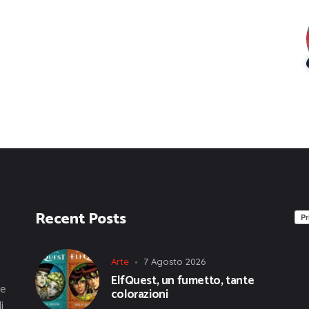
Recent Posts
Arte
7 Agosto 2026
ElfQuest, un fumetto, tante
he
colorazioni
i