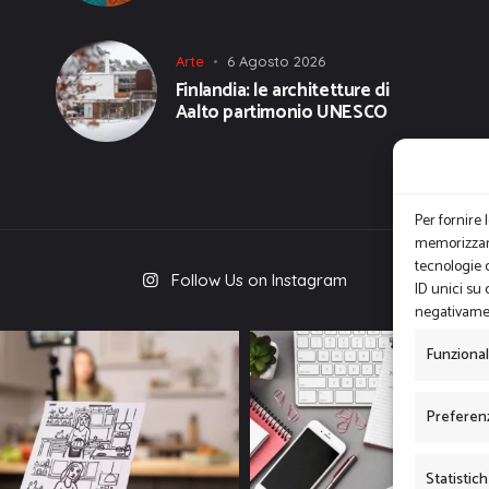
Arte
6 Agosto 2026
Finlandia: le architetture di
Aalto partimonio UNESCO
Per fornire 
memorizzare
tecnologie 
Follow Us on Instagram
ID unici su 
negativamen
Funziona
Preferen
Statistic