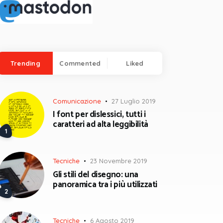
Trending
Commented
Liked
Comunicazione
27 Luglio 2019
I font per dislessici, tutti i
caratteri ad alta leggibilità
Tecniche
23 Novembre 2019
Gli stili del disegno: una
panoramica tra i più utilizzati
Tecniche
6 Agosto 2019