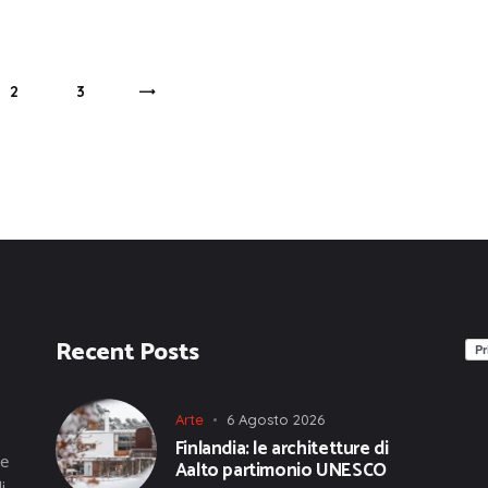
PAGE
2
PAGE
3
>
Recent Posts
Arte
6 Agosto 2026
Finlandia: le architetture di
he
Aalto partimonio UNESCO