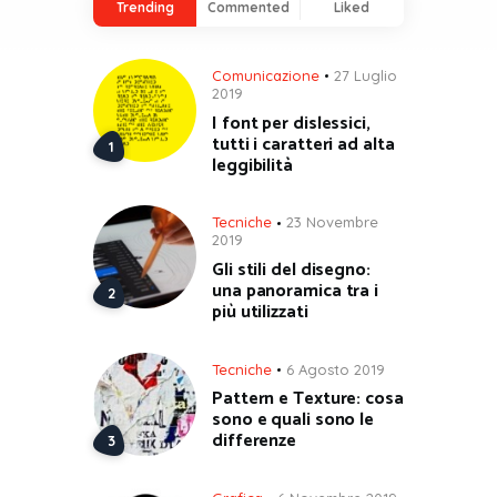
Trending
Commented
Liked
Comunicazione
27 Luglio
2019
I font per dislessici,
tutti i caratteri ad alta
leggibilità
Tecniche
23 Novembre
2019
Gli stili del disegno:
una panoramica tra i
più utilizzati
Tecniche
6 Agosto 2019
Pattern e Texture: cosa
sono e quali sono le
differenze