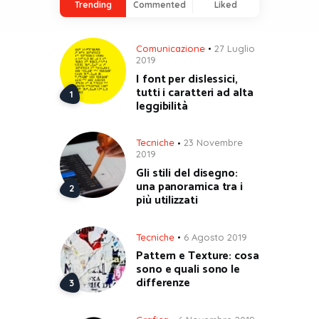
Trending
Commented
Liked
Comunicazione
27 Luglio
2019
I font per dislessici,
tutti i caratteri ad alta
leggibilità
Tecniche
23 Novembre
2019
Gli stili del disegno:
una panoramica tra i
più utilizzati
Tecniche
6 Agosto 2019
Pattern e Texture: cosa
sono e quali sono le
differenze