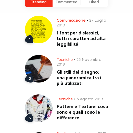
Trending
Commented
Liked
Comunicazione
27 Luglio
2019
I font per dislessici,
tutti i caratteri ad alta
leggibilità
Tecniche
23 Novembre
2019
Gli stili del disegno:
una panoramica tra i
più utilizzati
Tecniche
6 Agosto 2019
Pattern e Texture: cosa
sono e quali sono le
differenze