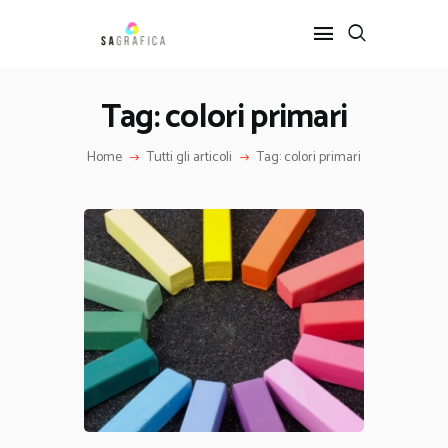
Tag: colori primari
HOME
Home
Tutti gli articoli
Tag: colori primari
GRAFICA
ARTE
INTERIOR DESIGN
SERVIZI
CONTATTI