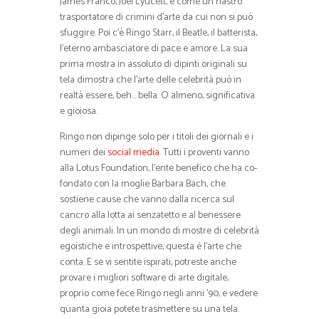
James Franco, Joel Lyucett, è come un nastro
trasportatore di crimini d’arte da cui non si può
sfuggire. Poi c’è Ringo Starr, il Beatle, il batterista,
l’eterno ambasciatore di pace e amore. La sua
prima mostra in assoluto di dipinti originali su
tela dimostra che l’arte delle celebrità può in
realtà essere, beh… bella. O almeno, significativa
e gioiosa.
Ringo non dipinge solo per i titoli dei giornali e i
numeri dei
social media
. Tutti i proventi vanno
alla Lotus Foundation, l’ente benefico che ha co-
fondato con la moglie Barbara Bach, che
sostiene cause che vanno dalla ricerca sul
cancro alla lotta ai senzatetto e al benessere
degli animali. In un mondo di mostre di celebrità
egoistiche e introspettive, questa è l’arte che
conta. E se vi sentite ispirati, potreste anche
provare i migliori software di arte digitale,
proprio come fece Ringo negli anni ’90, e vedere
quanta gioia potete trasmettere su una tela.