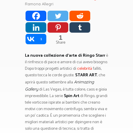
Ramona Allegri
1
1
Share
La nuova collezione d’arte di Ringo Starr
è
il rinfresco di pace e amore di cui avevo bisogno.
Dopo troppi progetti artistici di
celebrità
falliti,
questo tocca le corde giuste.
STARR ART
, che
aprirà questo settembre alla
Animazing
di Las Vegas, è tutta colore, caos e gioia
Gallery
imprevedibile. La serie
Spin Art
di Ringo, grandi
tele vorticose ispirate ai bambini che creano
motivi con movimento centrifugo, sembra viva e
un po’ caotica. È un promemoria che scegliere i
migliori materiali artistici per dipingere non è
solo una questione di tecnica; si tratta di