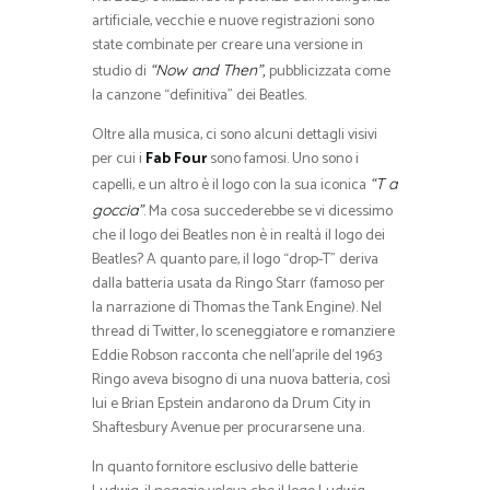
artificiale, vecchie e nuove registrazioni sono
state combinate per creare una versione in
studio di
pubblicizzata come
“Now and Then”,
la canzone “definitiva” dei Beatles.
Oltre alla musica, ci sono alcuni dettagli visivi
per cui i
Fab Four
sono famosi. Uno sono i
capelli, e un altro è il logo con la sua iconica
“T a
. Ma cosa succederebbe se vi dicessimo
goccia”
che il logo dei Beatles non è in realtà il logo dei
Beatles? A quanto pare, il logo “drop-T” deriva
dalla batteria usata da Ringo Starr (famoso per
la narrazione di Thomas the Tank Engine). Nel
thread di Twitter, lo sceneggiatore e romanziere
Eddie Robson racconta che nell’aprile del 1963
Ringo aveva bisogno di una nuova batteria, così
lui e Brian Epstein andarono da Drum City in
Shaftesbury Avenue per procurarsene una.
In quanto fornitore esclusivo delle batterie