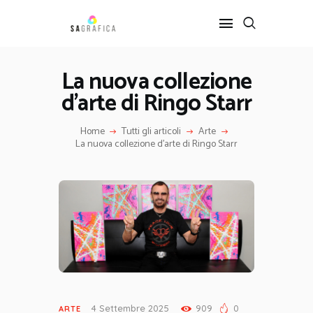
La nuova collezione
d’arte di Ringo Starr
HOME
GRAFICA
Home
Tutti gli articoli
Arte
ARTE
La nuova collezione d’arte di Ringo Starr
INTERIOR DESIGN
SERVIZI
CONTATTI
4 Settembre 2025
909
0
ARTE