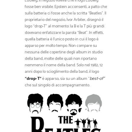
Ludwig, il negozio voleva che il logo Ludwig
fosse ben visibile. Epstein acconsentì, a patto che
sulla batteria ci fosse anche la scritta “Beatles”. Il
proprietario del negozio, Ivor Arbiter, disegnò il
logo “drop-T” al momento: la B e la T più grandi
dovevano enfatizzare la parola “Beat”. In effetti,
quella batteria è l’unico posto in cui il logo è
apparso per molto tempo. Non compare su
nessuna delle copertine degli album in studio
della band, molte delle quali non riportano
nemmeno il nome della band. Solo nel 1982, 12
anni dopo lo scioglimento della band, il logo
“drop-T”
è apparso, sia su un album “
best-of”
che sul singolo di accompagnamento.