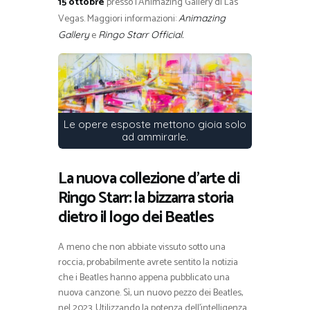
15 ottobre
presso l’Animazing Gallery di Las
Vegas. Maggiori informazioni:
Animazing
e
Gallery
Ringo Starr Official.
Le opere esposte mettono gioia solo
ad ammirarle.
La nuova collezione d’arte di
Ringo Starr: la bizzarra storia
dietro il logo dei Beatles
A meno che non abbiate vissuto sotto una
roccia, probabilmente avrete sentito la notizia
che i Beatles hanno appena pubblicato una
nuova canzone. Sì, un nuovo pezzo dei Beatles,
nel 2023. Utilizzando la potenza dell’intelligenza