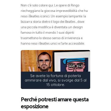
Non c’è solo colore qui. Le opere di Ringo
riecheggiano la giocosa imprevedibilità che ha
reso i Beatles iconici. Un esempio lampante: la
bizzarra storia dietro il logo dei Beatles , dove
una piccola modifica è diventata un design
famoso in tutto il mondo. I suoi dipinti
trasmettono lo stesso senso di irriverenza e
hanno reso i Beatles unici e l’arte accessibile.
Se avete la fortuna di poterla
ammirare dal vivo, si svolge dal 5 al
15 ottobre.
Perché potresti amare questa
esposizione