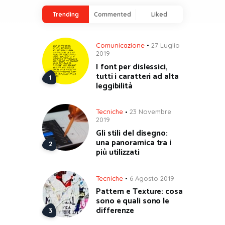
Trending
Commented
Liked
Comunicazione
27 Luglio
2019
I font per dislessici,
tutti i caratteri ad alta
leggibilità
Tecniche
23 Novembre
2019
Gli stili del disegno:
una panoramica tra i
più utilizzati
Tecniche
6 Agosto 2019
Pattern e Texture: cosa
sono e quali sono le
differenze