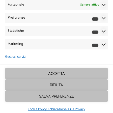
Funzionale
Sempre attivo
Preferenze
Preferen
Statistiche
Statistich
Marketing
Marketin
Gestisci servizi
ACCETTA
RIFIUTA
Sagrafica
© 2026. Tutti i diritti sono
SALVA PREFERENZE
riservati - Powered by
ENKEY
Cookie Policy
Dichiarazione sulla Privacy