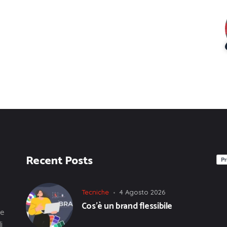
Recent Posts
Tecniche
4 Agosto 2026
Cos’è un brand flessibile
he
i