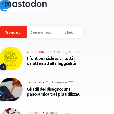
Trending
Commented
Liked
Comunicazione
27 Luglio 2019
I font per dislessici, tutti i
caratteri ad alta leggibilità
Tecniche
23 Novembre 2019
Gli stili del disegno: una
panoramica tra i più utilizzati
Tecniche
6 Agosto 2019