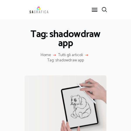
Tag: shadowdraw
app
HOME
GRAFICA
Home
Tutti gli articoli
ARTE
Tag: shadowdraw app
INTERIOR DESIGN
SERVIZI
CONTATTI