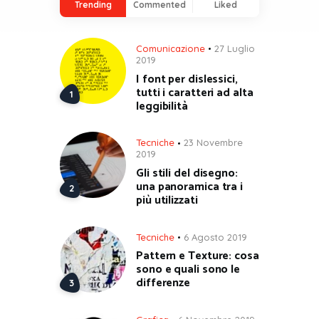
Trending
Commented
Liked
Comunicazione
27 Luglio
2019
I font per dislessici,
tutti i caratteri ad alta
leggibilità
Tecniche
23 Novembre
2019
Gli stili del disegno:
una panoramica tra i
più utilizzati
Tecniche
6 Agosto 2019
Pattern e Texture: cosa
sono e quali sono le
differenze