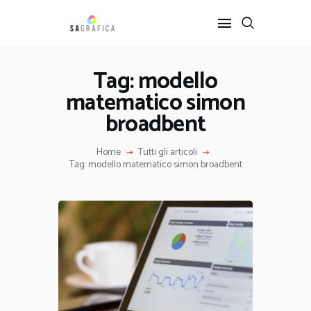
Tag: modello
matematico simon
HOME
GRAFICA
broadbent
ARTE
Home
Tutti gli articoli
INTERIOR DESIGN
Tag: modello matematico simon broadbent
SERVIZI
CONTATTI