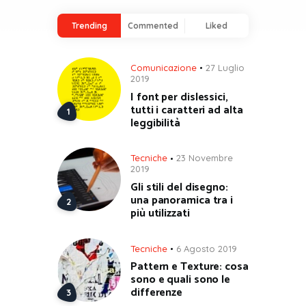
Trending
Commented
Liked
Comunicazione
27 Luglio
2019
I font per dislessici,
tutti i caratteri ad alta
leggibilità
Tecniche
23 Novembre
2019
Gli stili del disegno:
una panoramica tra i
più utilizzati
Tecniche
6 Agosto 2019
Pattern e Texture: cosa
sono e quali sono le
differenze