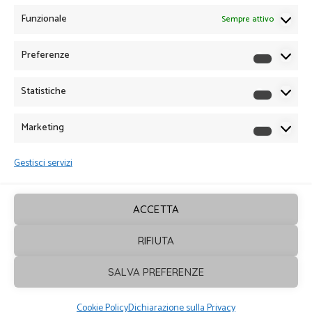
Funzionale
Sempre attivo
Preferenze
Preferen
Statistiche
Statistich
Marketing
Marketin
Gestisci servizi
ACCETTA
RIFIUTA
Sagrafica
© 2026. Tutti i diritti sono
SALVA PREFERENZE
riservati - Powered by
ENKEY
Cookie Policy
Dichiarazione sulla Privacy