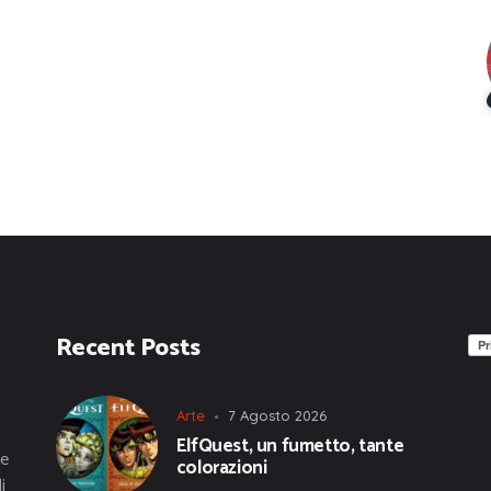
Recent Posts
Arte
7 Agosto 2026
ElfQuest, un fumetto, tante
he
colorazioni
i