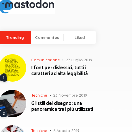
Trending
Commented
Liked
Comunicazione
27 Luglio 2019
I font per dislessici, tutti i
caratteri ad alta leggibilità
Tecniche
23 Novembre 2019
Gli stili del disegno: una
panoramica tra i più utilizzati
Tecniche
6 Agosto 2019