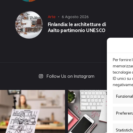
Arte
6 Agosto 2026
Finlandia: le architetture di
Aalto partimonio UNESCO
Per fornire 
memorizzare
tecnologie 
Follow Us on Instagram
ID unici su 
negativamen
Funziona
Preferen
Statistic