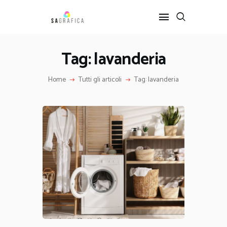
Tag: lavanderia
HOME
Home
Tutti gli articoli
Tag: lavanderia
GRAFICA
ARTE
INTERIOR DESIGN
SERVIZI
CONTATTI