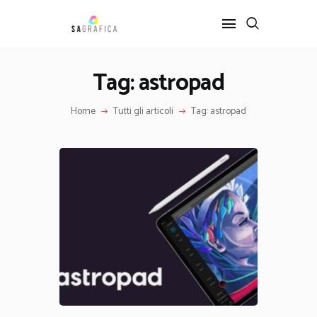
Tag: astropad
HOME
Home
Tutti gli articoli
Tag: astropad
GRAFICA
ARTE
INTERIOR DESIGN
SERVIZI
CONTATTI